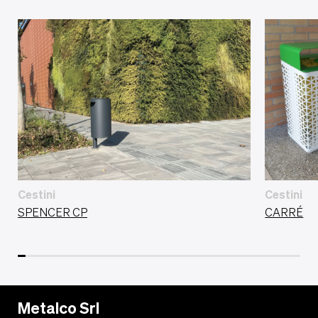
Cestini
Cestini
SPENCER CP
CARRÉ
Metalco Srl