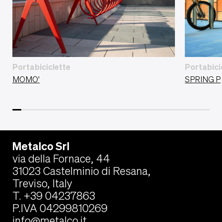
Portabiciclette
Portabici
MOMO'
SPRING P
Metalco Srl
via della Fornace, 44
31023 Castelminio di Resana,
Treviso, Italy
T. +39 04237863
P.IVA 04299810269
info@metalco.it