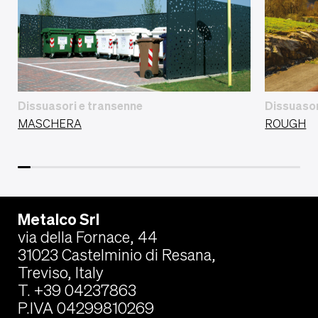
Dissuasori e transenne
Dissuasor
MASCHERA
ROUGH
Metalco Srl
via della Fornace, 44
31023 Castelminio di Resana,
Treviso, Italy
T. +39 04237863
P.IVA 04299810269