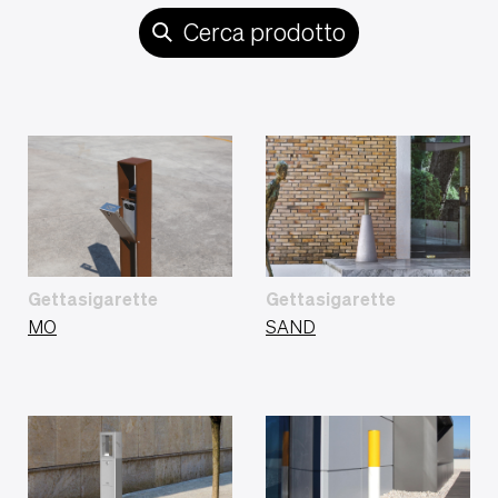
Cerca prodotto
Gettasigarette
Gettasigarette
MO
SAND