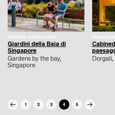
Panchine, sedute e tavoli
Pensiline pe
Giardini della Baia di
Cabined
Singapore
paesag
Gardens by the bay,
Dorgali, 
Singapore
1
2
3
4
5