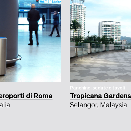
Panchine, sedute e tavoli
eroporti di Roma
Tropicana Gardens
alia
Selangor, Malaysia