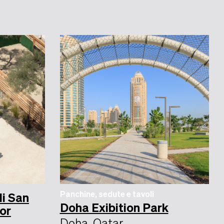
Panchine, sedute e tavoli
i San
Doha Exibition Park
or
Doha, Qatar