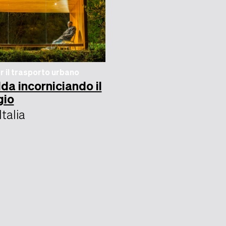
r il trasporto urbano
da incorniciando il
gio
Italia