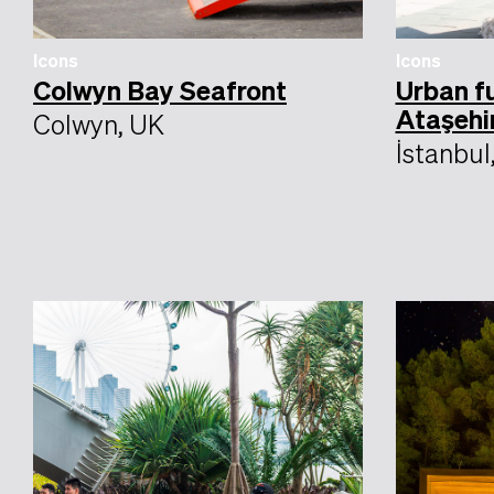
Icons
Icons
Colwyn Bay Seafront
Urban f
Ataşehi
Colwyn, UK
İstanbul