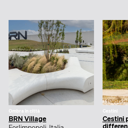
Ombra in città
Cestini
BRN Village
Cestini 
differen
Forlimpopoli, Italia