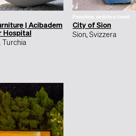
Panchine, sedute e tavoli
urniture | Acibadem
City of Sion
r Hospital
Sion, Svizzera
, Turchia