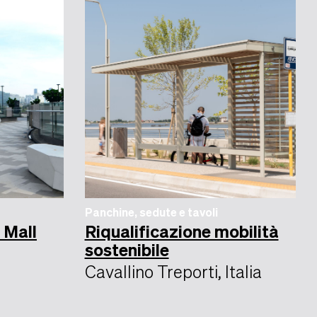
Panchine, sedute e tavoli
 Mall
Riqualificazione mobilità
sostenibile
Cavallino Treporti, Italia