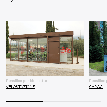
Pensiline per biciclette
Pensiline 
VELOSTAZIONE
CARGO