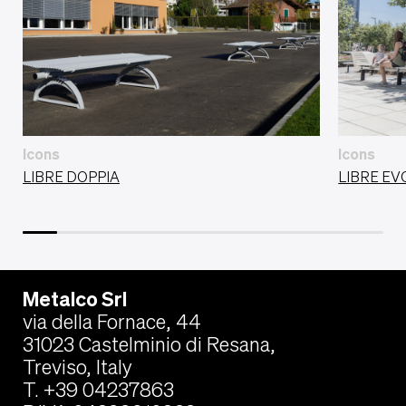
Icons
Icons
LIBRE DOPPIA
LIBRE EV
Metalco Srl
via della Fornace, 44
31023 Castelminio di Resana,
Treviso, Italy
T. +39 04237863