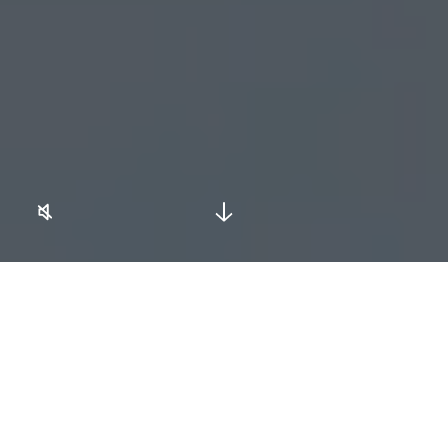
Prodotto
Animal Factory
La collezione Animal
Factory, disegnata da